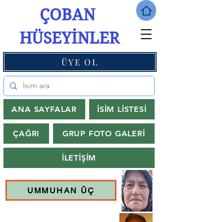
ÇOBAN
HÜSEYİNLER
ÜYE OL
ANA SAYFALAR
İSİM LİSTESİ
ÇAĞRI
GRUP FOTO GALERİ
İLETİŞİM
UMMUHAN ÜÇ