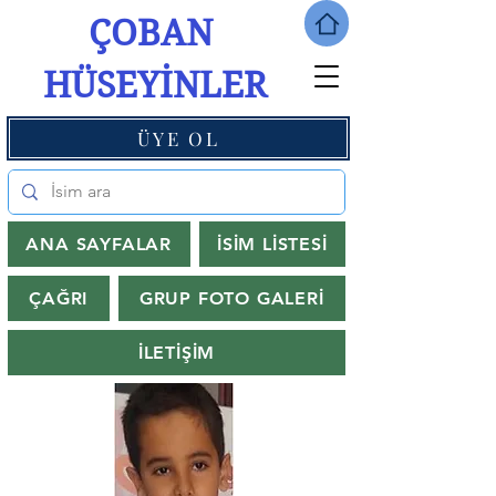
ÇOBAN
HÜSEYİNLER
ÜYE OL
ANA SAYFALAR
İSİM LİSTESİ
ÇAĞRI
GRUP FOTO GALERİ
İLETİŞİM