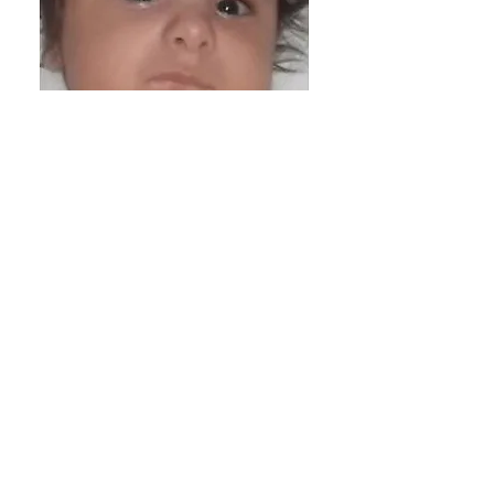
HAZIRLAYAN : BAYRAM ÇETİN
TELEFON : 0532 601 78 61
FOTOĞRAFLARINIZI BEKLİYORUM.