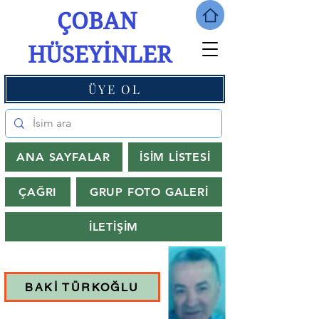
ÇOBAN
HÜSEYİNLER
ÜYE OL
ANA SAYFALAR
İSİM LİSTESİ
ÇAĞRI
GRUP FOTO GALERİ
İLETİŞİM
BAKİ TÜRKOĞLU