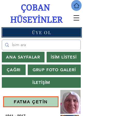
ÇOBAN
HÜSEYİNLER
ÜYE OL
ANA SAYFALAR
İSİM LİSTESİ
ÇAĞRI
GRUP FOTO GALERİ
İLETİŞİM
FATMA ÇETİN