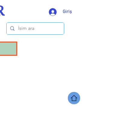
R
Giriş