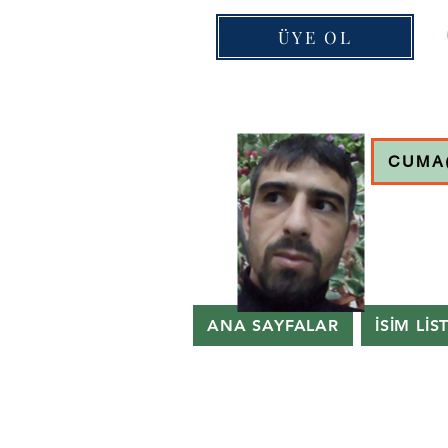
ÜYE OL
CUMA
ANA SAYFALAR
İSİM LİS