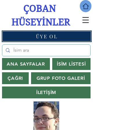
ÇOBAN
HÜSEYİNLER
ÜYE OL
ANA SAYFALAR
İSİM LİSTESİ
ÇAĞRI
GRUP FOTO GALERİ
İLETİŞİM