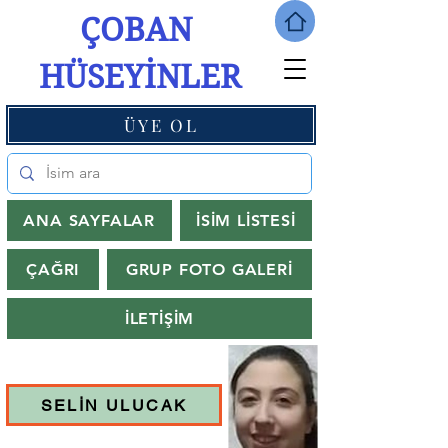
ÇOBAN
HÜSEYİNLER
ÜYE OL
ANA SAYFALAR
İSİM LİSTESİ
ÇAĞRI
GRUP FOTO GALERİ
İLETİŞİM
SELİN ULUCAK