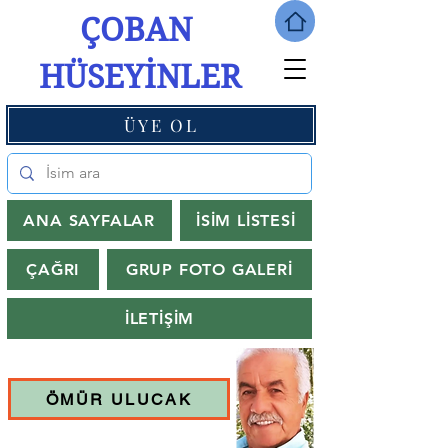
ÇOBAN
HÜSEYİNLER
ÜYE OL
ANA SAYFALAR
İSİM LİSTESİ
ÇAĞRI
GRUP FOTO GALERİ
İLETİŞİM
ÖMÜR ULUCAK