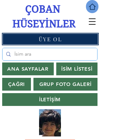
ÇOBAN
HÜSEYİNLER
ÜYE OL
ANA SAYFALAR
İSİM LİSTESİ
ÇAĞRI
GRUP FOTO GALERİ
İLETİŞİM