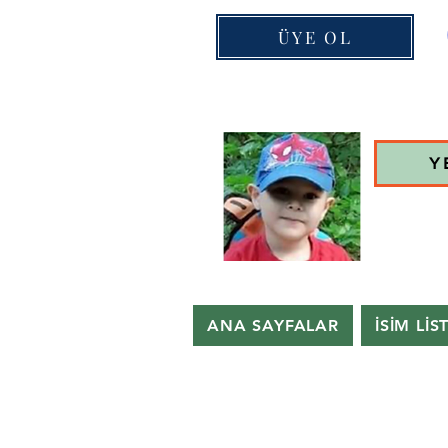
ÜYE OL
Y
ANA SAYFALAR
İSİM LİS