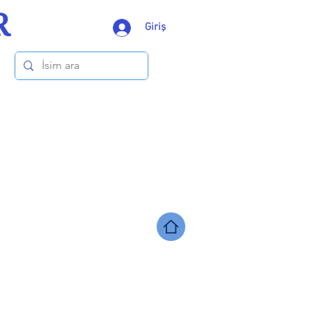
R
Giriş