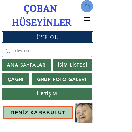
ÇOBAN
HÜSEYİNLER
ÜYE OL
ANA SAYFALAR
İSİM LİSTESİ
ÇAĞRI
GRUP FOTO GALERİ
İLETİŞİM
DENİZ KARABULUT