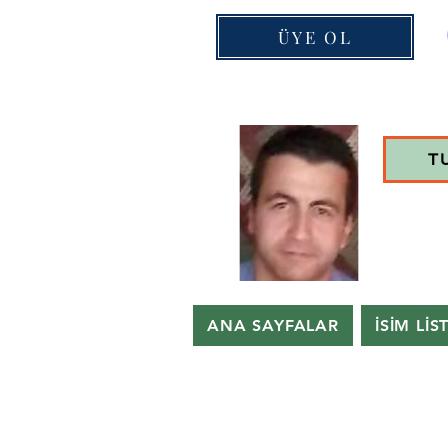
ÜYE OL
T
ANA SAYFALAR
İSİM LİS