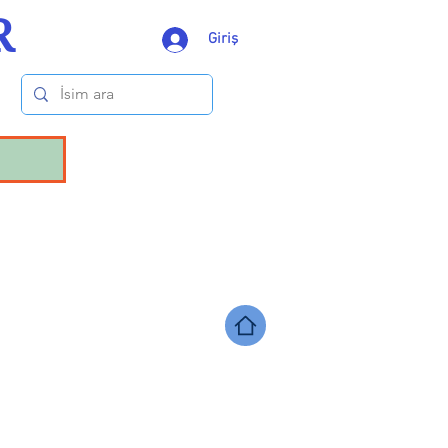
R
Giriş