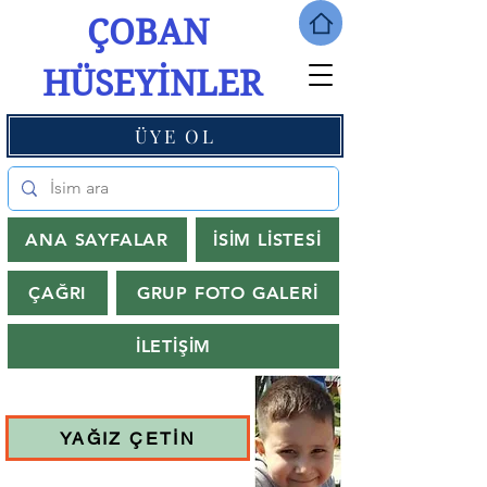
ÇOBAN
HÜSEYİNLER
ÜYE OL
ANA SAYFALAR
İSİM LİSTESİ
ÇAĞRI
GRUP FOTO GALERİ
İLETİŞİM
YAĞIZ ÇETİN