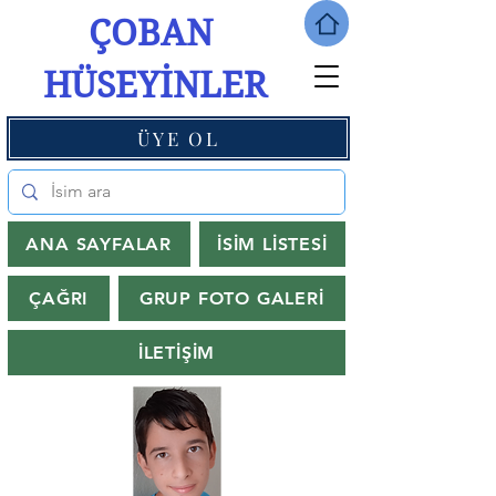
ÇOBAN
HÜSEYİNLER
ÜYE OL
ANA SAYFALAR
İSİM LİSTESİ
ÇAĞRI
GRUP FOTO GALERİ
İLETİŞİM