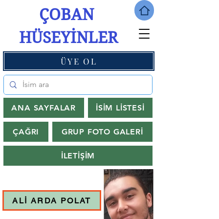
ÇOBAN
HÜSEYİNLER
ÜYE OL
ANA SAYFALAR
İSİM LİSTESİ
ÇAĞRI
GRUP FOTO GALERİ
İLETİŞİM
ALİ ARDA POLAT