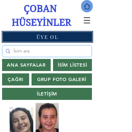
ÇOBAN
HÜSEYİNLER
ÜYE OL
ANA SAYFALAR
İSİM LİSTESİ
ÇAĞRI
GRUP FOTO GALERİ
İLETİŞİM