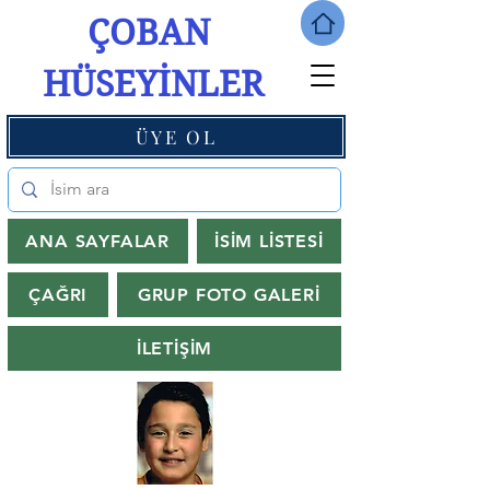
ÇOBAN
HÜSEYİNLER
ÜYE OL
ANA SAYFALAR
İSİM LİSTESİ
ÇAĞRI
GRUP FOTO GALERİ
İLETİŞİM