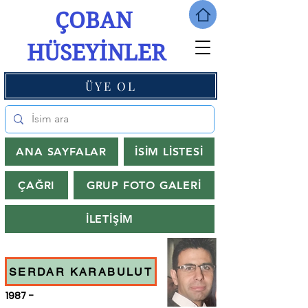
ÇOBAN
HÜSEYİNLER
ÜYE OL
ANA SAYFALAR
İSİM LİSTESİ
ÇAĞRI
GRUP FOTO GALERİ
İLETİŞİM
SERDAR KARABULUT
1987 -