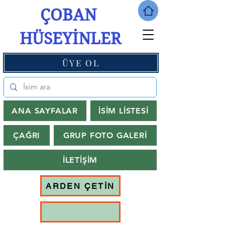
ÇOBAN
HÜSEYİNLER
ÜYE OL
ANA SAYFALAR
İSİM LİSTESİ
ÇAĞRI
GRUP FOTO GALERİ
İLETİŞİM
ARDEN ÇETİN