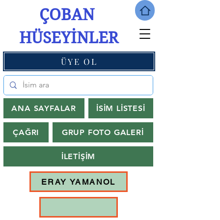
ÇOBAN
HÜSEYİNLER
ÜYE OL
ANA SAYFALAR
İSİM LİSTESİ
ÇAĞRI
GRUP FOTO GALERİ
İLETİŞİM
ERAY YAMANOL