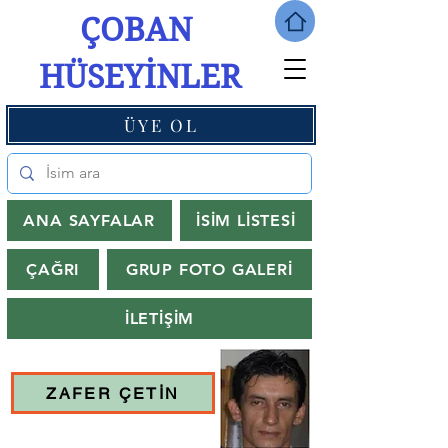
ÇOBAN
HÜSEYİNLER
ÜYE OL
ANA SAYFALAR
İSİM LİSTESİ
ÇAĞRI
GRUP FOTO GALERİ
İLETİŞİM
ZAFER ÇETİN