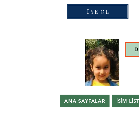
ÜYE OL
D
ANA SAYFALAR
İSİM LİS