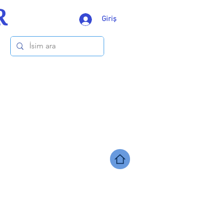
R
Giriş