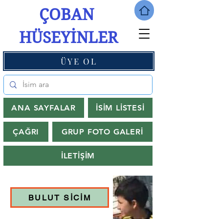
ÇOBAN
HÜSEYİNLER
ÜYE OL
ANA SAYFALAR
İSİM LİSTESİ
ÇAĞRI
GRUP FOTO GALERİ
İLETİŞİM
BULUT SİCİM