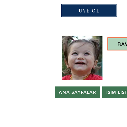
ÜYE OL
RA
ANA SAYFALAR
İSİM LİS