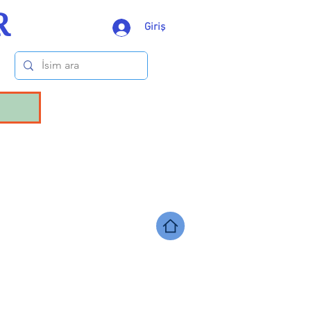
R
Giriş