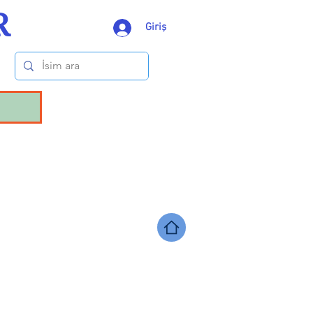
R
Giriş