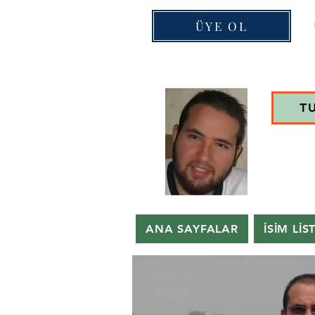
ÜYE OL
T
ANA SAYFALAR
İSİM LİS