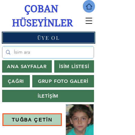
ÇOBAN
HÜSEYİNLER
ÜYE OL
ANA SAYFALAR
İSİM LİSTESİ
ÇAĞRI
GRUP FOTO GALERİ
İLETİŞİM
TUĞBA ÇETİN