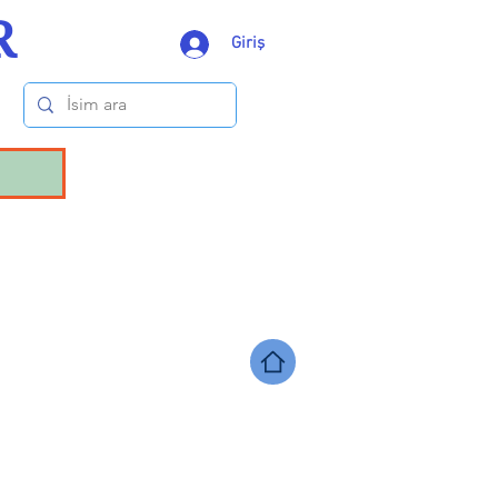
R
Giriş