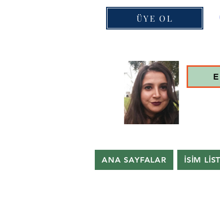
ÜYE OL
E
ANA SAYFALAR
İSİM LİS