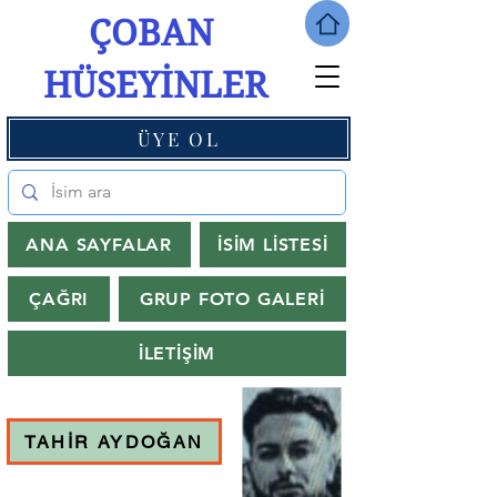
ÇOBAN
HÜSEYİNLER
ÜYE OL
ANA SAYFALAR
İSİM LİSTESİ
ÇAĞRI
GRUP FOTO GALERİ
İLETİŞİM
TAHİR AYDOĞAN